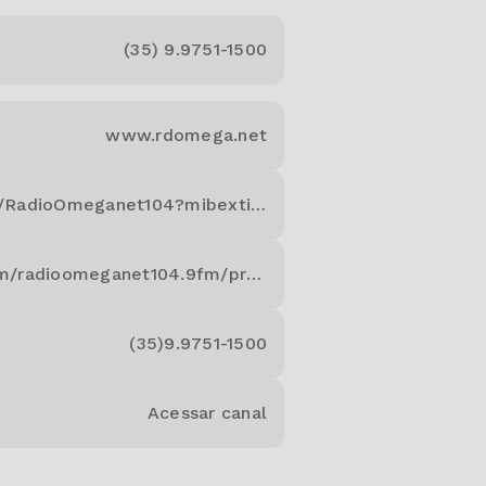
(35) 9.9751-1500
www.rdomega.net
https://www.facebook.com/RadioOmeganet104?mibextid=ZbWKwL
https://www.instagram.com/radioomeganet104.9fm/profilecard/?igsh=MTNjYnZxNm5lejllcw==
(35)9.9751-1500
Acessar canal