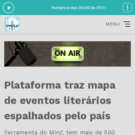
 01:00
Romance das 00:00 às 01:00
MENU
Plataforma traz mapa
de eventos literários
espalhados pelo país
Ferramenta do MinC tem mais de 500